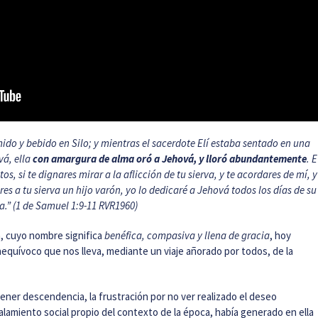
do y bebido en Silo; y mientras el sacerdote Elí estaba sentado en una
vá, ella
con amargura de alma oró a Jehová, y lloró abundantemente
. E
os, si te dignares mirar a la aflicción de tu sierva, y te acordares de mí, y
eres a tu sierva un hijo varón, yo lo dedicaré a Jehová todos los días de su
a.” (1 de Samuel 1:9-11 RVR1960)
a, cuyo nombre significa
benéfica, compasiva y llena de gracia
, hoy
equívoco que nos lleva, mediante un viaje añorado por todos, de la
 tener descendencia, la frustración por no ver realizado el deseo
lamiento social propio del contexto de la época, había generado en ella