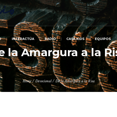
O
INTERACTÚA
RADIO
CASA KIDS
EQUIPOS
e la Amargura a la Ri
Home
/
Devocional
/
De la Amargura a la Risa