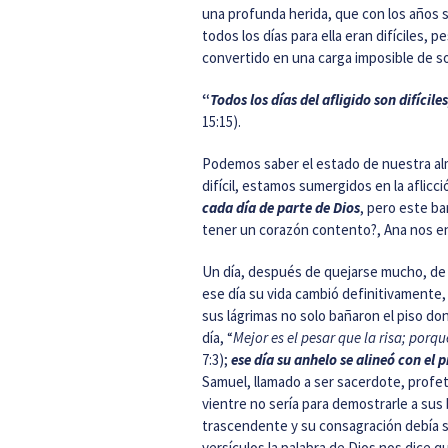
una profunda herida, que con los años s
todos los días para ella eran difíciles, 
convertido en una carga imposible de so
“
Todos los días del afligido son difíci
15:15).
Podemos saber el estado de nuestra al
difícil, estamos sumergidos en la aflic
cada día de parte de Dios
, pero este b
tener un corazón contento?, Ana nos e
Un día, después de quejarse mucho, de e
ese día su vida cambió definitivamente,
sus lágrimas no solo bañaron el piso don
día, “
Mejor es el pesar que la risa; porq
7:3);
ese día
su anhelo se alineó con el 
Samuel, llamado a ser sacerdote, profet
vientre no sería para demostrarle a sus 
trascendente y su consagración debía se
versículos la palabra de Dios nos dice 