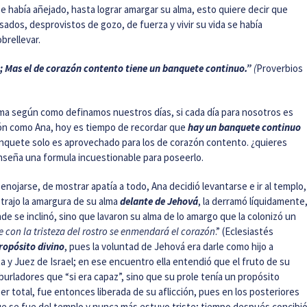
e había añejado, hasta lograr amargar su alma, esto quiere decir que
pesados, desprovistos de gozo, de fuerza y vivir su vida se había
brellevar.
les; Mas el de corazón contento tiene un banquete continuo.”
(
Proverbios
ma según como definamos nuestros días, si cada día para nosotros es
ción como Ana, hoy es tiempo de recordar que
hay un banquete continuo
anquete solo es aprovechado para los de corazón contento. ¿quieres
nseña una formula incuestionable para poseerlo.
nojarse, de mostrar apatía a todo, Ana decidió levantarse e ir al templo,
 trajo la amargura de su alma
delante de Jehová
, la derramó líquidamente
de se inclinó, sino que lavaron su alma de lo amargo que la colonizó un
ue con la tristeza del rostro se enmendará el corazón
.” (Eclesiastés
propósito divino
, pues la voluntad de Jehová era darle como hijo a
a y Juez de Israel; en ese encuentro ella entendió que el fruto de su
burladores que “si era capaz”, sino que su prole tenía un propósito
r total, fue entonces liberada de su aflicción, pues en los posteriores
que se fue del templo y nunca más estuvo triste; tiempo después concibi