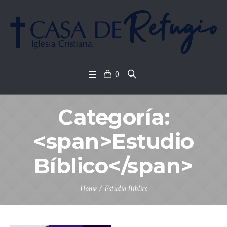
0
Categoría:
<span>Estudio
Bíblico</span>
Home
/
Estudio Bíblico