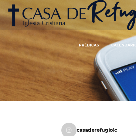
PRÉDICAS
CALENDARI
casaderefugioic