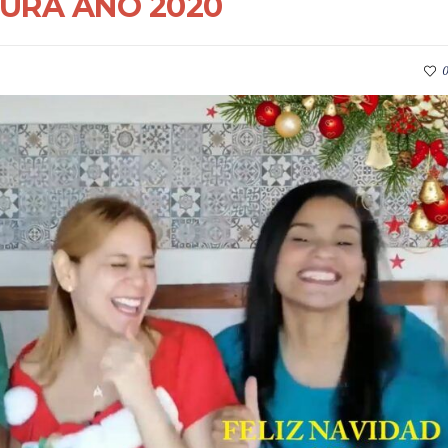
URA AÑO 2020
0