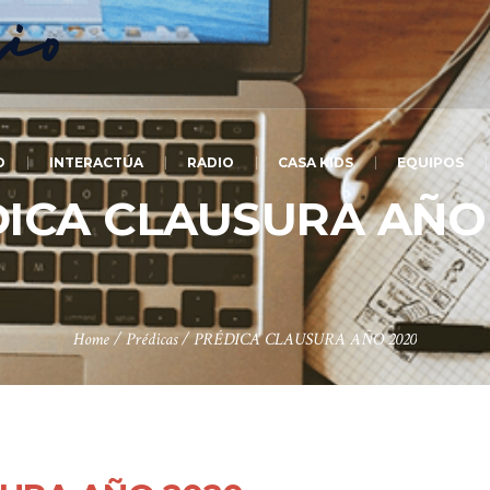
O
INTERACTÚA
RADIO
CASA KIDS
EQUIPOS
ICA CLAUSURA AÑO
Home
/
Prédicas
/
PRÉDICA CLAUSURA AÑO 2020