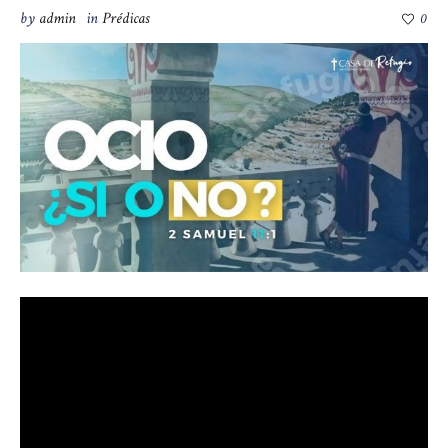
by
admin
in
Prédicas
0