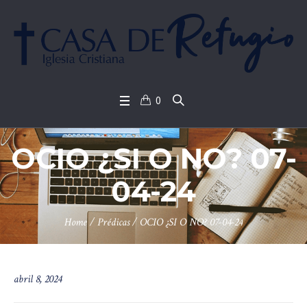
0
OCIO ¿SI O NO? 07-
04-24
Home
/
Prédicas
/
OCIO ¿SI O NO? 07-04-24
abril 8, 2024