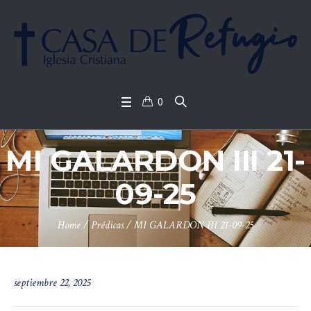
0
MI GALARDON III 21-
09-25
Home
/
Prédicas
/
MI GALARDON III 21-09-25
septiembre 22, 2025