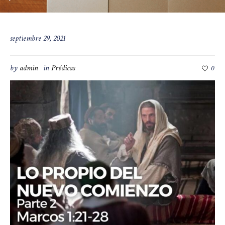
septiembre 29, 2021
by
admin
in
Prédicas
0