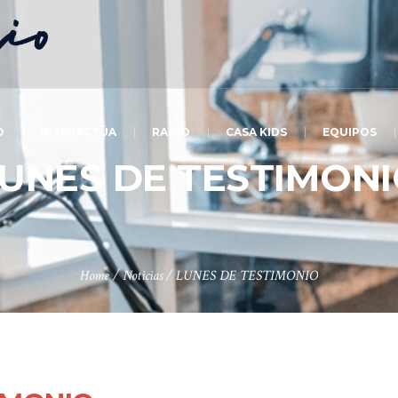
O
INTERACTÚA
RADIO
CASA KIDS
EQUIPOS
UNES DE TESTIMON
Home
/
Noticias
/
LUNES DE TESTIMONIO