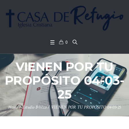
0
VIENEN POR TU
PROPÓSITO 04-03-
25
Home
/
Estudio Bíblico
/
VIENEN POR TU PROPÓSITO 04-03-25