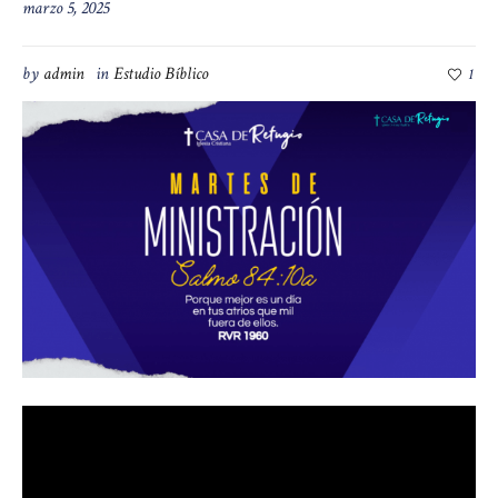
marzo 5, 2025
by
admin
in
Estudio Bíblico
1