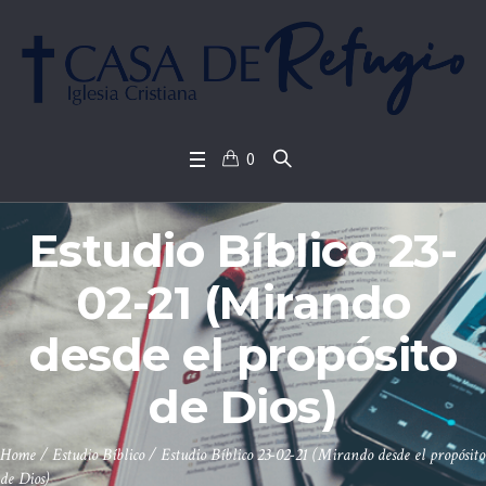
0
Estudio Bíblico 23-
02-21 (Mirando
desde el propósito
de Dios)
Home
/
Estudio Bíblico
/
Estudio Bíblico 23-02-21 (Mirando desde el propósito
de Dios)