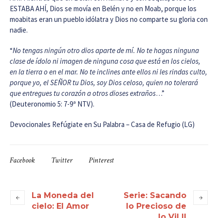
ESTABA AHÍ, Dios se movía en Belén y no en Moab, porque los
moabitas eran un pueblo idólatra y Dios no comparte su gloria con
nadie.
“
No tengas ningún otro dios aparte de mí. No te hagas ninguna
clase de ídolo ni imagen de ninguna cosa que está en los cielos,
en la tierra o en el mar. No te inclines ante ellos ni les rindas culto,
porque yo, el SEÑOR tu Dios, soy Dios celoso, quien no tolerará
que entregues tu corazón a otros dioses extraños
…”
(Deuteronomio 5: 7-9ª NTV).
Devocionales Refúgiate en Su Palabra – Casa de Refugio (LG)
Facebook
Twitter
Pinterest
La Moneda del
Serie: Sacando
cielo: El Amor
lo Precioso de
lo Vil II