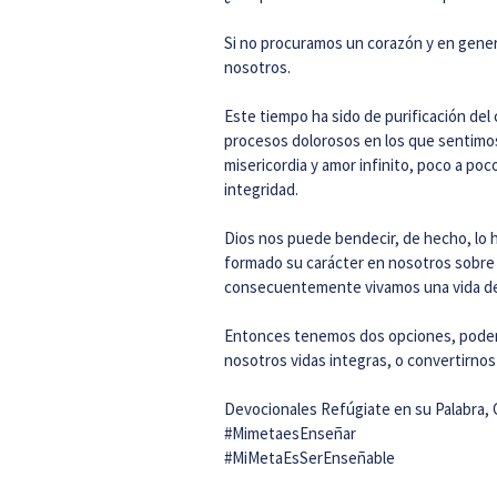
Si no procuramos un corazón y en genera
nosotros.
Este tiempo ha sido de purificación del 
procesos dolorosos en los que sentimos
misericordia y amor infinito, poco a p
integridad.
Dios nos puede bendecir, de hecho, lo 
formado su carácter en nosotros sobre
consecuentemente vivamos una vida de 
Entonces tenemos dos opciones, podem
nosotros vidas integras, o convertirnos
Devocionales Refúgiate en su Palabra, 
#MimetaesEnseñar
#MiMetaEsSerEnseñable