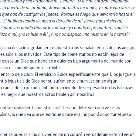
y otro coma y sea arrancada mi siembra.
Si fue mi corazón engañado
a la puerta de mi prójimo,
Muela para otro mi mujer, y sobre ella otros se
 que han de castigar los jueces.
Porque es fuego que devoraría hasta el
a.
Si hubiera tenido en poco el derecho de mi siervo y de mi sierva,
 haría yo cuando Dios se levantase? y cuando él preguntara, ¿qué le
 hizo a mí, ¿no lo hizo a él? ¿Y no nos dispuso uno mismo en la matriz?”
roclama de su integridad, en respuesta a los señalamientos de sus amigos
s sólo a los malvados. Este tipo de comentarios no están lejos de
e existe un Dios que bendice a quienes bajo argumento del mundo son
ación es completamente antibíblica.
nto lo deja claro. El versículo 5 dice específicamente que Dios juzgue la
ntió injusticia de Dios por su sufrimiento y humillación en algún
a causa de su pecado. Job no tuvo miedo de ser pesado en las balanzas
e es mejor que nuestros actos hablen por nosotros.
a cual se fundamenta nuestro carácter que debe ser cada vez mas
sólida, lo que sea que se edifique sobre ella, no podrá soportar el peso
emente buenas si no provienen de un corazón verdaderamente integro?