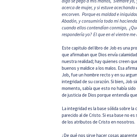
algo se pegó a mis manos,
Siembre yo, 
acerca de mujer, y si estuve acechando 
encorven.
Porque es maldad e iniquidad
Abadón, y consumiría toda mi haciend
cuando ellos contendían conmigo,
¿Qué
respondería yo?
El que en el vientre me
Este capitulo del libro de Job es una p
que afirmaban que Dios envía calamidade
nuestra realidad; hay quienes creen qu
buenos y maldice a los malos. Esa afirm
Job, fue un hombre recto y en su argume
integridad de su corazón. Si bien, Job si
momento, sabía que esto no había sido 
de justicia de Dios porque entendía qu
La integridad es la base sólida sobre l
parecido al de Cristo. Si esa base no es 
de los atributos de Cristo en nosotros.
¿De qué nos sirve hacer cosas aparent