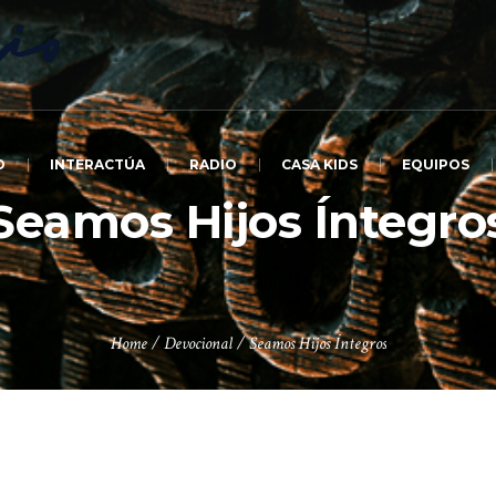
O
INTERACTÚA
RADIO
CASA KIDS
EQUIPOS
Seamos Hijos Íntegro
Home
/
Devocional
/
Seamos Hijos Íntegros