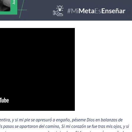
ntira, y si mi pie se apresuró a engaño, péseme Dios en balanzas de
is pasos se apartaron del camino, Si mi corazón se fue tras mis ojos, y si