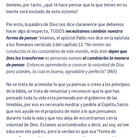
dominio, por tanto, ¿qué te hace pensar que lo que tienes en tu
mente será excluido de este sistema?
Por esto, la palabra de Dios nos dice claramente que debemos
hacer algo al respecto, TODOS
necesitamos cambiar nuestra
forma de pensar
. Veamos, el apóstol Pablo nos dice en la epístola
a los Romanos versículo 2 del capítulo 12: “
No imiten las
conductas ni las costumbres de este mundo, más bien
dejen que
Dios los transforme
en personas nuevas
al cambiarles la manera
de pensar
. Entonces aprenderán a conocer la voluntad de Dios
para ustedes, la cual es buena, agradable y perfecta
.” (NVI)
No se trata de acomodar lo que ya piensas o crees a los principios
de la biblia, se trata de renunciar y reconocer que lo que has
pensado toda tu vida esta permeado por el gobierno de las
tinieblas, por eso es necesario meditar y pedirle al Espíritu Santo
que nos ayude en el propósito de morir a lo que pensamos
durante toda la vida y que nos aleja de encontrarnos con la
voluntad de Dios. Estamos acostumbrados a decir, así soy, así me
educaron mis padres, pero la verdad es que esa “forma de