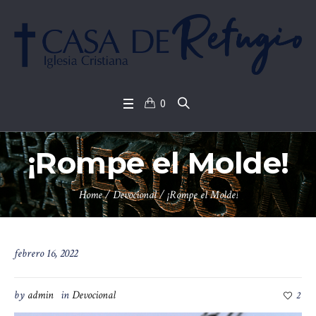
0
¡Rompe el Molde!
Home
/
Devocional
/
¡Rompe el Molde!
febrero 16, 2022
by
admin
in
Devocional
2