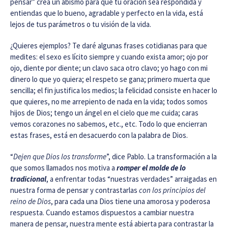
pensar” crea un abismo para que tu oración sea respondida y
entiendas que lo bueno, agradable y perfecto en la vida, está
lejos de tus parámetros o tu visión de la vida.
¿Quieres ejemplos? Te daré algunas frases cotidianas para que
medites: el sexo es lícito siempre y cuando exista amor; ojo por
ojo, diente por diente; un clavo saca otro clavo; yo hago con mi
dinero lo que yo quiera; el respeto se gana; primero muerta que
sencilla; el fin justifica los medios; la felicidad consiste en hacer lo
que quieres, no me arrepiento de nada en la vida; todos somos
hijos de Dios; tengo un ángel en el cielo que me cuida; caras
vemos corazones no sabemos, etc., etc. Todo lo que encierran
estas frases, está en desacuerdo con la palabra de Dios.
“
Dejen que Dios los transforme
”, dice Pablo. La transformación a la
que somos llamados nos motiva a
romper el molde de lo
tradicional
, a enfrentar todas “nuestras verdades” arraigadas en
nuestra forma de pensar y contrastarlas
con los principios del
reino de Dios
, para cada una Dios tiene una amorosa y poderosa
respuesta. Cuando estamos dispuestos a cambiar nuestra
manera de pensar, nuestra mente está abierta para contrastar la