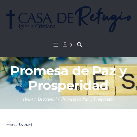
0
Promesa de Paz y
Prosperidad
Home
/
Devocional
/
Promesa de Paz y Prosperidad
marzo 12, 2024