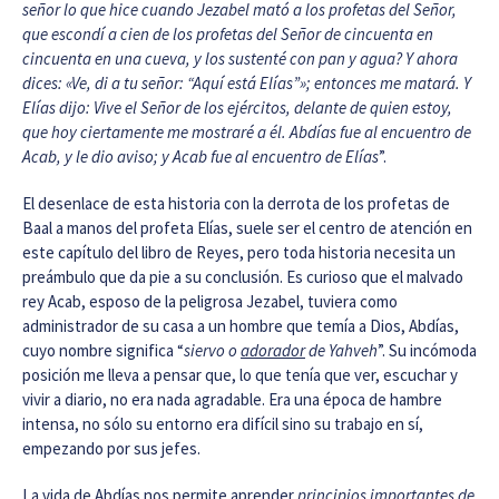
señor lo que hice cuando Jezabel mató a los profetas del Señor,
que escondí a cien de los profetas del Señor de cincuenta en
cincuenta en una cueva, y los sustenté con pan y agua? Y ahora
dices: «Ve, di a tu señor: “Aquí está Elías”
»
; entonces me matar
á
. Y
El
í
as dijo: Vive el Se
ñ
or de los ej
é
rcitos, delante de quien estoy,
que hoy ciertamente me mostrar
é
a
é
l. Abd
í
as fue al encuentro de
Acab, y le dio aviso; y Acab fue al encuentro de Elías
”.
El desenlace de esta historia con la derrota de los profetas de
Baal a manos del profeta Elías, suele ser el centro de atención en
este capítulo del libro de Reyes, pero toda historia necesita un
preámbulo que da pie a su conclusión. Es curioso que el malvado
rey Acab, esposo de la peligrosa Jezabel, tuviera como
administrador de su casa a un hombre que temía a Dios, Abdías,
cuyo nombre significa “
siervo o
adorador
de Yahveh
”. Su incómoda
posición me lleva a pensar que, lo que tenía que ver, escuchar y
vivir a diario, no era nada agradable. Era una época de hambre
intensa, no sólo su entorno era difícil sino su trabajo en sí,
empezando por sus jefes.
La vida de Abdías nos permite aprender
principios importantes de