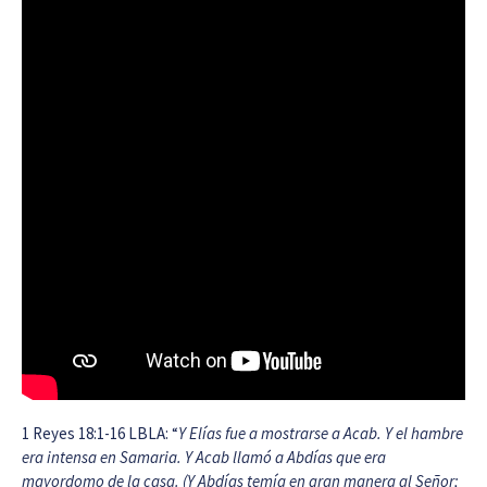
1 Reyes 18:1-16 LBLA: “
Y Elías fue a mostrarse a Acab. Y el hambre
era intensa en Samaria. Y Acab llamó a Abdías que era
mayordomo de la casa. (Y Abdías temía en gran manera al Señor;