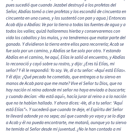
pues sucedió que cuando Jezabel destruyó a los profetas del
Señor, Abdías tomó a cien profetas y los escondió de cincuenta en
cincuenta en una cueva, y los sustentó con pan y agua.) Entonces
Acab dijo a Abdías: Ve por la tierra a todas las fuentes de agua y a
todos los valles; quizá hallaremos hierba y conservaremos con
vida los caballos y los mulos, y no tendremos que matar parte del
ganado. Y dividieron la tierra entre ellos para recorrerla; Acab se
fue solo por un camino, y Abdías se fue solo por otro. Y estando
Abdías en el camino, he aquí, Elías le salió al encuentro, y Abdías
lo reconoció y cayó sobre su rostro, y dijo: ¿Eres tú Elías, mi
señor? Y él le respondió: Yo soy. Ve, di a tu señor: «Aquí está Elías».
Y él dijo: ¿Qué pecado he cometido, que entregas a tu siervo en
manos de Acab para que me mate? Vive el Señor tu Dios, que no
hay nación ni reino adonde mi señor no haya enviado a buscarte;
y cuando decían: «No está aquí», hacía jurar al reino o a la nación
que no te habían hallado. Y ahora dices: «Ve, di a tu señor: “Aquí
está Elías”
»
. Y suceder
á
que cuando te deje, el Esp
í
ritu del Se
ñ
or
te llevar
á
adonde yo no sepa; as
í
que cuando yo vaya y se lo diga
a Acab y
é
l no pueda encontrarte, me matará, aunque yo tu siervo
he temido al Señor desde mi juventud. ¿No le han contado a mi