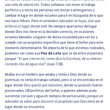
una vida de adoración
. Todos soñamos con tener el trabajo
perfecto y a veces las personas nos instan a arriesgarnos y
cambiar el lugar en donde estamos para ir en búsqueda de lo que
nos hace felices. Pero
el verdadero adorador no huye
,
sino que
brilla en el lugar donde esté
. No siempre apartarnos del lugar
donde Dios nos tiene es la decisión correcta, en ocasiones
estamos llamados a lugares de densa oscuridad para ser luz y
cumplir con un propósito específico que tiene el Señor para este
momento determinante. No importa de lo que estemos rodeados,
podemos ser como esa
Flor de Loto
que se da entre el pantano
porque: “
El que cree en mí, como dice la Escritura, de su interior
correrán ríos de agua viva
” (Juan 7:38).
Abdías era un hombre que amaba y temía a Dios desde su
juventud, no tenía el trabajo soñado, pero sí se encontraba en el
lugar donde
Dios quería que estuviera
, desde su posición fueron
preservados 100 profetas del Señor, a quienes además pudo
sustentar con pan y agua en tiempos de persecución, porque
un
adorador es sabio para discernir el propósito que Dios tiene
en el
lugar donde se encuentra.