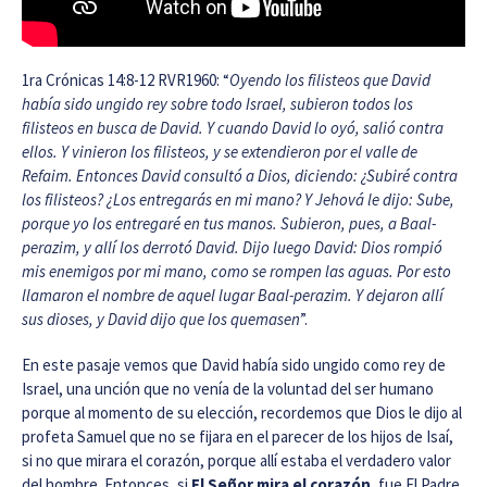
1ra Crónicas 14:8-12 RVR1960: “
Oyendo los filisteos que David
había sido ungido rey sobre todo Israel, subieron todos los
filisteos en busca de David. Y cuando David lo oyó, salió contra
ellos. Y vinieron los filisteos, y se extendieron por el valle de
Refaim. Entonces David consultó a Dios, diciendo: ¿Subiré contra
los filisteos? ¿Los entregarás en mi mano? Y Jehová le dijo: Sube,
porque yo los entregaré en tus manos. Subieron, pues, a Baal-
perazim, y allí los derrotó David. Dijo luego David: Dios rompió
mis enemigos por mi mano, como se rompen las aguas. Por esto
llamaron el nombre de aquel lugar Baal-perazim. Y dejaron allí
sus dioses, y David dijo que los quemasen
”.
En este pasaje vemos que David había sido ungido como rey de
Israel, una unción que no venía de la voluntad del ser humano
porque al momento de su elección, recordemos que Dios le dijo al
profeta Samuel que no se fijara en el parecer de los hijos de Isaí,
si no que mirara el corazón, porque allí estaba el verdadero valor
del hombre. Entonces, si
El Señor mira el corazón
, fue El Padre