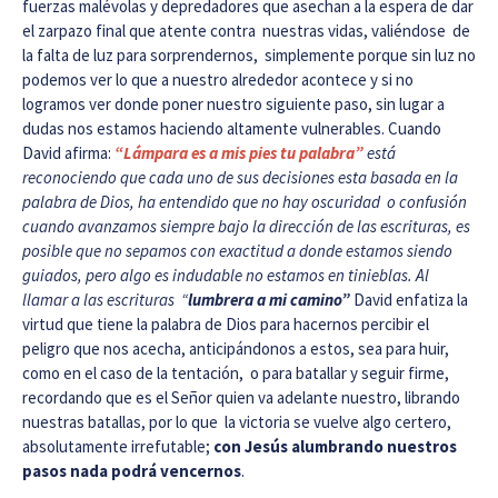
fuerzas malévolas y depredadores que asechan a la espera de dar
el zarpazo final que atente contra nuestras vidas, valiéndose de
la falta de luz para sorprendernos, simplemente porque sin luz no
podemos ver lo que a nuestro alrededor acontece y si no
logramos ver donde poner nuestro siguiente paso, sin lugar a
dudas nos estamos haciendo altamente vulnerables. Cuando
David afirma:
“Lámpara es a mis pies tu palabra”
está
reconociendo que cada uno de sus decisiones esta basada en la
palabra de Dios, ha entendido que no hay oscuridad o confusión
cuando avanzamos siempre bajo la dirección de las escrituras, es
posible que no sepamos con exactitud a donde estamos siendo
guiados, pero algo es indudable no estamos en tinieblas. Al
llamar a las escrituras “
lumbrera a mi camino”
David enfatiza la
virtud que tiene la palabra de Dios para hacernos
percibir el
peligro que nos acecha, anticipándonos a estos, sea para huir,
como en el caso de la tentación, o para batallar y seguir firme,
recordando que es el Señor quien va adelante nuestro, librando
nuestras batallas, por lo que la victoria se vuelve algo certero,
absolutamente irrefutable;
con
Jesús alumbrando nuestros
pasos nada podrá vencernos
.