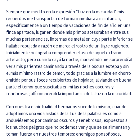
Siempre que medito en la expresión “Luz en la oscuridad” mis
recuerdos me transportan de forma inmediata a mi infancia,
específicamente a un tiempo de vacaciones de fin de año en una
finca apartada, lugar en donde mis primos atesoraban entre sus
muchas pertenencias, linternas de metal en cuya parte inferior se
hallaba repujada a razón de marca el rostro de un tigre rugiendo.
Inicialmente no lograba comprender el uso de aquel extraño
artefacto; pero cuando cayó la noche, maravillado me sorprendí al
ver a mis parientes caminando a través de la oscura estepa y sin
el más mínimo rastro de temor, todo gracias a la lumbre en chorro
emitida por sus focos recubiertos de hojalata; aliviando en buena
parte el temor que suscitaba en mí las noches oscuras y
tenebrosas; allí comprendí la importancia de la luz en la oscuridad.
Con nuestra espiritualidad hermanos sucede lo mismo, cuando
adoptamos una vida aislada de la Luz de la palabra es como si
anduviésemos por caminos oscuros y tenebrosos, expuestos a
los muchos peligros que no podemos ver y que se se alimentan y
toman fuerza en nuestros temores: enemigos ponzoñosos,