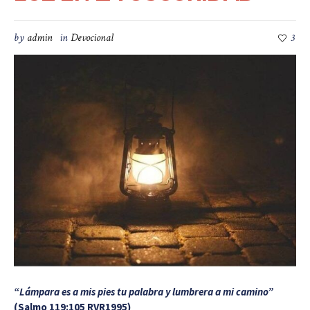
by
admin
in
Devocional
3
“Lámpara es a mis pies tu palabra y lumbrera a mi camino”
(Salmo 119:105 RVR1995)