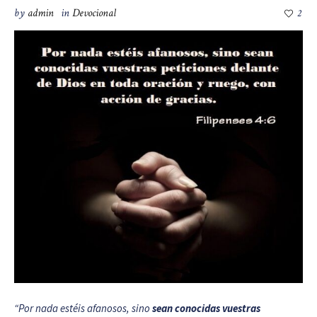
by
admin
in
Devocional
2
“
Por nada estéis afanosos, sino
sean conocidas vuestras