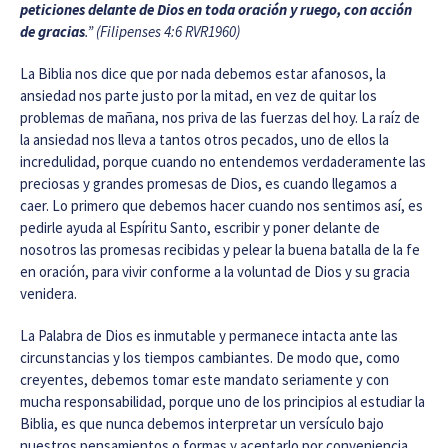
peticiones delante de Dios en toda oración y ruego, con acción
de gracias
.
” (Filipenses 4:6 RVR1960)
La Biblia nos dice que por nada debemos estar afanosos, la
ansiedad nos parte justo por la mitad, en vez de quitar los
problemas de mañana, nos priva de las fuerzas del hoy. La raíz de
la ansiedad nos lleva a tantos otros pecados, uno de ellos la
incredulidad, porque cuando no entendemos verdaderamente las
preciosas y grandes promesas de Dios, es cuando llegamos a
caer. Lo primero que debemos hacer cuando nos sentimos así, es
pedirle ayuda al Espíritu Santo, escribir y poner delante de
nosotros las promesas recibidas y pelear la buena batalla de la fe
en oración, para vivir conforme a la voluntad de Dios y su gracia
venidera.
La Palabra de Dios es inmutable y permanece intacta ante las
circunstancias y los tiempos cambiantes. De modo que, como
creyentes, debemos tomar este mandato seriamente y con
mucha responsabilidad, porque uno de los principios al estudiar la
Biblia, es que nunca debemos interpretar un versículo bajo
nuestros pensamientos o formas y aceptarlo por conveniencia,