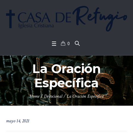
0
La Oración
Específica
Home
/
Devocional
/
La Oración Específica
mayo 14, 2021