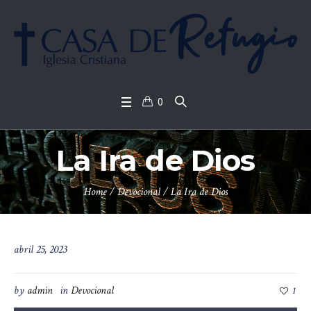
0
La Ira de Dios
Home
/
Devocional
/
La Ira de Dios
abril 25, 2023
by
admin
in
Devocional
1