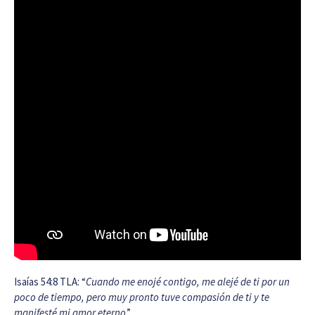
Isaías 54:8 TLA: “
Cuando me enojé contigo, me alejé de ti por un
poco de tiempo, pero muy pronto tuve compasión de ti y te
manifesté mi amor eterno
.”