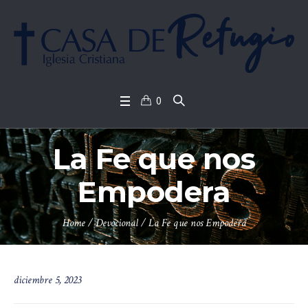
0
La Fe que nos
Empodera
Home
/
Devocional
/
La Fe que nos Empodera
diciembre 5, 2023