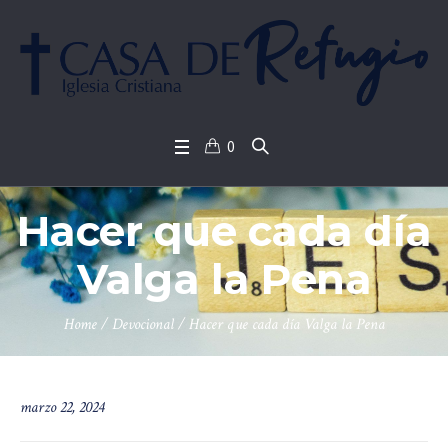
0
Hacer que cada día
Valga la Pena
Home
/
Devocional
/
Hacer que cada día Valga la Pena
marzo 22, 2024