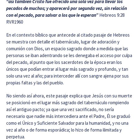
“así también Cristo fue ofrecido una sola vez para llevar los
pecados de muchos; y aparecerá por segunda vez, sin relación
con el pecado, para salvar a los que le esperan”
Hebreos 9:28
RVR1960
En el contexto bíblico que antecede al citado pasaje de Hebreos
se muestra con detalle el tabernáculo, lugar de adoración y
comunión con Dios, un espacio sagrado donde a medida que las
personas se iban adentrando se les denegaba el acceso por culpa
del pecado, al punto que los sacerdotes de la época eran los
únicos que podían entrar al lugar más sagrado y profundo, y tan
solo una vez al año; para interceder allí con sangre ajena por sus
propias faltas y las del pueblo.
No siendo así ahora, este pasaje explica que Jesús con su muerte
se posicionó en el lugar más sagrado del tabernáculo rompiendo
así el antiguo pacto; ya que una vez sacrificado, no sería
necesario que nadie más intercediera ante el Padre, Él se graduó
como el Único y Suficiente Salvador para la humanidad, y no una
vez al año o de forma esporádica; lo hizo de forma ilimitada y
perpetua.