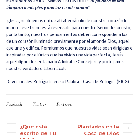
mantenernos en luz. Salmos 119:105 DHH
“Tu palabra es una
lámpara a mis pies y una luz en mi camino”
Iglesia, no dejemos entrar al tabernáculo de nuestro corazón lo
impuro, ese trono está reservado para nuestro Señor Jesucristo,
por lo tanto, nuestros pensamientos deben corresponder a los
de un corazón iluminado previamente por el amor de Dios, aquel
que une y edifica. Permitamos que nuestras vidas sean dirigidas e
inspiradas por el único que ha vivido una vida perfecta, Jesús,
aquel digno de ser llamado Admirable Consejero y protejamos
nuestro verdadero tabernáculo.
Devocionales Refúgiate en su Palabra – Casa de Refugio. (FJCG)
Facebook
Twitter
Pinterest
¿Qué está
Plantados en la
escrito de Tu
Casa de Dios