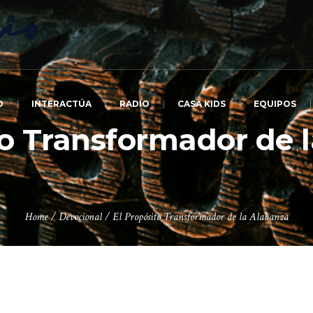
O
INTERACTÚA
RADIO
CASA KIDS
EQUIPOS
to Transformador de 
Home
/
Devocional
/
El Propósito Transformador de la Alabanza