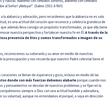
 y flautas. Alábenlo con címbalos sonoros, alábenlo con címbalos
be al Señor! ¡Aleluya!”. (Salmo 150:1-6 NVI)
a la alabanza y adoración, pero recordemos que la alabanza no es solo
itud, es una actitud del corazón que reconoce y celebra la grandeza de
 que además lleva consigo un propósito transformador, ya que ella tiene
novar nuestra perspectiva y fortalecer nuestra fe en Él.
A través de la
iosa presencia de Dios y somos transformados a imagen de su
ios, reconocemos su soberanía y su amor en medio de nuestras
 de la preocupación y nos recuerda que nuestro Padre celestial tiene el
 corazones se llenan de esperanza y gozo, incluso en medio de las
tos donde con más fuerzas debemos alabarle
porque cuando nos
os y pensamientos se desvían de nuestros problemas y se fijan en la
Acerquémonos siempre a Dios con una actitud humilde y adoradora,
er su voluntad, aunque no entendamos el porqué, o vaya en dirección