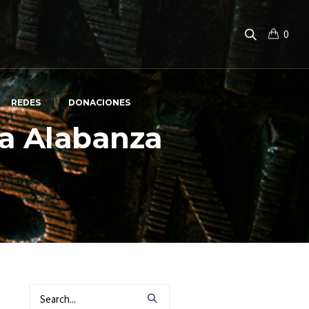
0
REDES
DONACIONES
la Alabanza