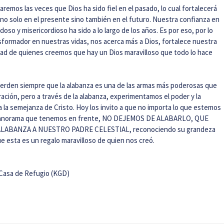
emos las veces que Dios ha sido fiel en el pasado, lo cual fortalecerá
l no solo en el presente sino también en el futuro. Nuestra confianza en
oso y misericordioso ha sido a lo largo de los años. Es por eso, por lo
sformador en nuestras vidas, nos acerca más a Dios, fortalece nuestra
dad de quienes creemos que hay un Dios maravilloso que todo lo hace
erden siempre que la alabanza es una de las armas más poderosas que
ación, pero a través de la alabanza, experimentamos el poder y la
 la semejanza de Cristo. Hoy los invito a que no importa lo que estemos
l panorama que tenemos en frente, NO DEJEMOS DE ALABARLO, QUE
ABANZA A NUESTRO PADRE CELESTIAL, reconociendo su grandeza
 esta es un regalo maravilloso de quien nos creó.
 Casa de Refugio (KGD)