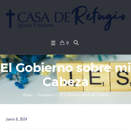
0
El Gobierno sobre mi
Cabeza
Home
/
Devocional
/
El Gobierno sobre mi Cabeza
junio 8, 2024