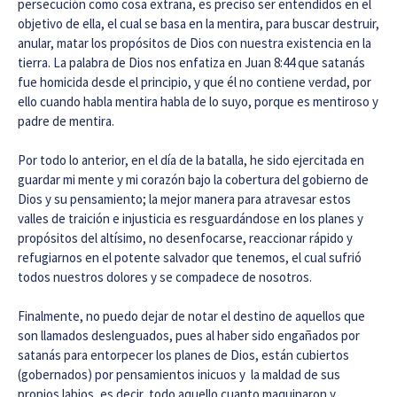
persecución como cosa extraña, es preciso ser entendidos en el
objetivo de ella, el cual se basa en la mentira, para buscar destruir,
anular, matar los propósitos de Dios con nuestra existencia en la
tierra. La palabra de Dios nos enfatiza en Juan 8:44 que satanás
fue homicida desde el principio, y que él no contiene verdad, por
ello cuando habla mentira habla de lo suyo, porque es mentiroso y
padre de mentira.
Por todo lo anterior, en el día de la batalla, he sido ejercitada en
guardar mi mente y mi corazón bajo la cobertura del gobierno de
Dios y su pensamiento; la mejor manera para atravesar estos
valles de traición e injusticia es resguardándose en los planes y
propósitos del altísimo, no desenfocarse, reaccionar rápido y
refugiarnos en el potente salvador que tenemos, el cual sufrió
todos nuestros dolores y se compadece de nosotros.
Finalmente, no puedo dejar de notar el destino de aquellos que
son llamados deslenguados, pues al haber sido engañados por
satanás para entorpecer los planes de Dios, están cubiertos
(gobernados) por pensamientos inicuos y la maldad de sus
propios labios, es decir, todo aquello cuanto maquinaron y