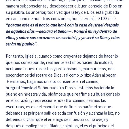
manera subconsciente, desobedecer el buen consejo de Dios en
su palabra. Lo anterior, toda vez que la ley de Dios está grabada
en cada uno de nuestros corazones, pues Jeremías 31:33 dice:
“porque este es el pacto que haré con la casa de Israel después
de aquellos días —declara el
Señor—. Pondré mi ley dentro de
ellos, y sobre sus corazones la escribiré; y yo seré su Dios y ellos
serán mi pueblo”
.
Por tanto, Iglesia, cuando como creyentes dejamos de hacer lo
que nos corresponde, realmente estamos haciendo maldad,
ocultamos nuestros actos y pretensiones, murmuramos, nos
escondemos del rostro de Dios, tal como lo hizo Adán al pecar.
Hermanos, hagamos un alto consiente en el camino,
preguntémosle al Señor nuestro Dios si estamos haciendo lo
bueno en nuestra vida, pidámosle que reafirme su buen consejo
en el corazón y redireccione nuestro camino; leamos las
escrituras, es ese el manual que define los parámetros que
debemos seguir para salir de toda confusión y alcanzar la luz, no
debemos olvidar que el enemigo se muestra como oveja y
después despliega sus afilados colmillos, él es el príncipe del