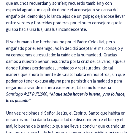
que muchos recuerdan y sonríen; recuerdo también y con
especial agrado un capítulo donde el aconsejado se cansa del
engaño del demonio y lo lanza lejos de un golpe; dejándose llevar
entre verdes y florecidas praderas por el buen consejero que lo
guiaba hacia una luz, una luz incandescente.
El ser humano fue hecho bueno por el Padre Celestial, pero
engañado por el enemigo, Adán decidió aceptar el mal consejo y
ya conocemos el resultado: la caída de la humanidad. Gracias
damos a nuestro Señor Jesucristo por la cruz del calvario, aquella
donde fuimos perdonados, limpiados y restaurados, de tal
manera que ahora la mente de Cristo habita en nosotros, sin que
podamos tener excusa alguna para persistir en la maldad o para
negarnos a vivir de manera excelente, tal como lo enseña
Santiago 4:17 RVR1960
, “
Al que sabe hacer lo bueno, y no lo hace,
le es pecado”
Una vez recibimos al Señor Jesús, el Espíritu Santo que habita en
nosotros nos ha dado la capacidad de discernir entre el bien y el
mal, lo bueno de lo malo; lo que me lleva a concluir que cuando un
Creyente se aparta de lo bueno, es porque ha decidido, así sea de