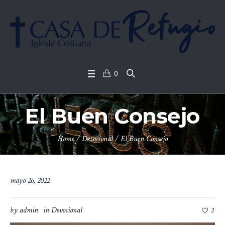
0
El Buen Consejo
Home
/
Devocional
/
El Buen Consejo
mayo 26, 2022
by
admin
in
Devocional
2