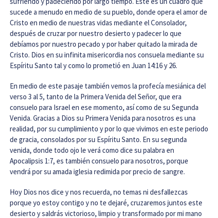
sufriendo y padeciendo por largo tiempo. Este es un cuadro que
sucede a menudo en medio de su pueblo, donde opera el amor de
Cristo en medio de nuestras vidas mediante el Consolador,
después de cruzar por nuestro desierto y padecer lo que
debíamos por nuestro pecado y por haber quitado la mirada de
Cristo. Dios en su infinita misericordia nos consuela mediante su
Espíritu Santo tal y como lo prometió en Juan 14:16 y 26.
En medio de este pasaje también vemos la profecía mesiánica del
verso 3 al 5, tanto de la Primera Venida del Señor, que era
consuelo para Israel en ese momento, así como de su Segunda
Venida. Gracias a Dios su Primera Venida para nosotros es una
realidad, por su cumplimiento y por lo que vivimos en este periodo
de gracia, consolados por su Espíritu Santo. En su segunda
venida, donde todo ojo le verá como dice su palabra en
Apocalipsis 1:7, es también consuelo para nosotros, porque
vendrá por su amada iglesia redimida por precio de sangre.
Hoy Dios nos dice y nos recuerda, no temas ni desfallezcas
porque yo estoy contigo y no te dejaré, cruzaremos juntos este
desierto y saldrás victorioso, limpio y transformado por mi mano