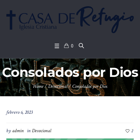
0
Consolados por Dios
Home
/
Devocional
/
Consolados por Dios
febrero 6, 2023
by
admin
in
Devocional
2