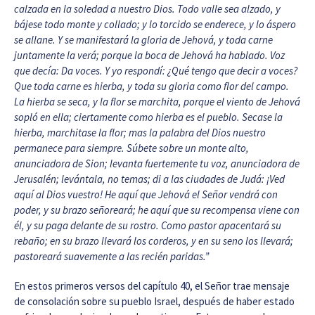
calzada en la soledad a nuestro Dios. Todo valle sea alzado, y
bájese todo monte y collado; y lo torcido se enderece, y lo áspero
se allane. Y se manifestará la gloria de Jehová, y toda carne
juntamente la verá; porque la boca de Jehová ha hablado. Voz
que decía: Da voces. Y yo respondí: ¿Qué tengo que decir a voces?
Que toda carne es hierba, y toda su gloria como flor del campo.
La hierba se seca, y la flor se marchita, porque el viento de Jehová
sopló en ella; ciertamente como hierba es el pueblo. Secase la
hierba, marchitase la flor; mas la palabra del Dios nuestro
permanece para siempre. Súbete sobre un monte alto,
anunciadora de Sion; levanta fuertemente tu voz, anunciadora de
Jerusalén; levántala, no temas; di a las ciudades de Judá: ¡Ved
aquí al Dios vuestro! He aquí que Jehová el Señor vendrá con
poder, y su brazo señoreará; he aquí que su recompensa viene con
él, y su paga delante de su rostro. Como pastor apacentará su
rebaño; en su brazo llevará los corderos, y en su seno los llevará;
pastoreará suavemente a las recién paridas.”
En estos primeros versos del capítulo 40, el Señor trae mensaje
de consolación sobre su pueblo Israel, después de haber estado