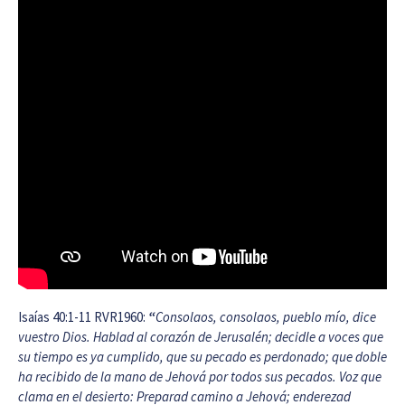
Isaías 40:1-11 RVR1960:
“
Consolaos, consolaos, pueblo mío, dice
vuestro Dios. Hablad al corazón de Jerusalén; decidle a voces que
su tiempo es ya cumplido, que su pecado es perdonado; que doble
ha recibido de la mano de Jehová por todos sus pecados. Voz que
clama en el desierto: Preparad camino a Jehová; enderezad