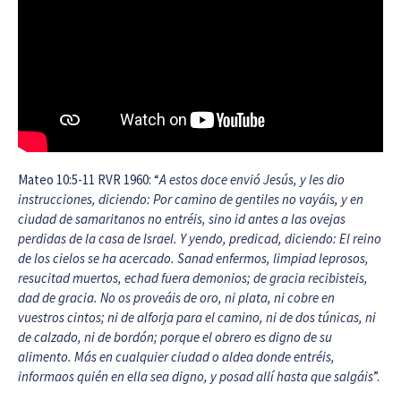
Mateo 10:5-11 RVR 1960: “
A estos doce envió Jesús, y les dio
instrucciones, diciendo: Por camino de gentiles no vayáis, y en
ciudad de samaritanos no entréis, sino id antes a las ovejas
perdidas de la casa de Israel. Y yendo, predicad, diciendo: El reino
de los cielos se ha acercado. Sanad enfermos, limpiad leprosos,
resucitad muertos, echad fuera demonios; de gracia recibisteis,
dad de gracia. No os proveáis de oro, ni plata, ni cobre en
vuestros cintos; ni de alforja para el camino, ni de dos túnicas, ni
de calzado, ni de bordón; porque el obrero es digno de su
alimento. Más en cualquier ciudad o aldea donde entréis,
informaos quién en ella sea digno, y posad allí hasta que salgáis
”.