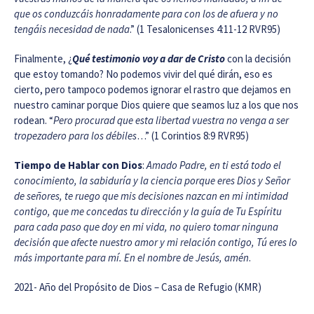
que os conduzcáis honradamente para con los de afuera y no
tengáis necesidad de nada
.” (1 Tesalonicenses 4:11-12 RVR95)
Finalmente, ¿
Qué testimonio voy a dar de Cristo
con la decisión
que estoy tomando? No podemos vivir del qué dirán, eso es
cierto, pero tampoco podemos ignorar el rastro que dejamos en
nuestro caminar porque Dios quiere que seamos luz a los que nos
rodean. “
Pero procurad que esta libertad vuestra no venga a ser
tropezadero para los débiles
…” (1 Corintios 8:9 RVR95)
Tiempo de Hablar con Dios
:
Amado Padre, en ti está todo el
conocimiento, la sabiduría y la ciencia porque eres Dios y Señor
de señores, te ruego que mis decisiones nazcan en mi intimidad
contigo, que me concedas tu dirección y la guía de Tu Espíritu
para cada paso que doy en mi vida, no quiero tomar ninguna
decisión que afecte nuestro amor y mi relación contigo, Tú eres lo
más importante para mí. En el nombre de Jesús, amén
.
2021- Año del Propósito de Dios – Casa de Refugio (KMR)