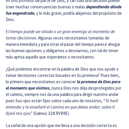
en una promesa
de parte de Dios, y tan sólo una decisión puede
traer muchas consecuencias buenas o malas
dependiendo dónde
fue engendrada
, y lo más grave, podría alejarnos del propósito de
Dios.
El tiempo puede ser aliado o un gran enemigo al momento de
tomar decisiones
. Algunas veces necesitamos tomarlas de
manera inmediata y para otras el pasar del tiempo parece ahogar
las buenas opciones y obligarnos a desviarnos, con tal de tener
más aprisa aquello que esperamos o necesitamos.
¿Qué podemos encontrar en la palabra de Dios que nos ayude a
tomar decisiones correctas basados en Su promesa? Pues bien,
lo primero que necesitamos es conocer
la promesa de Dios para
el momento que vivimos
, nunca Dios nos deja desprotegidos por
el camino, siempre nos da una palabra para dirigir nuestro andar
pues Sus ojos están fijos sobre cada uno de nosotros, “
Te haré
entender y te enseñaré el camino en que debes andar; sobre ti
fijaré mis ojos
.” (Salmos 32:8 RVR95) .
La señal de una opción que me lleva a una decisión correcta es