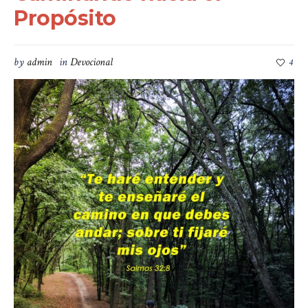
Propósito
by
admin
in
Devocional
4