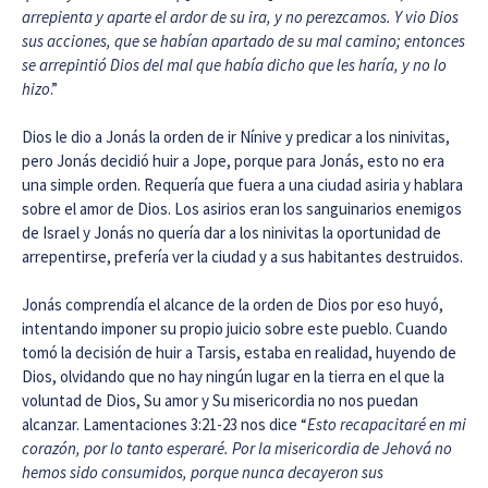
arrepienta y aparte el ardor de su ira, y no perezcamos. Y vio Dios
sus acciones, que se habían apartado de su mal camino; entonces
se arrepintió Dios del mal que había dicho que les haría, y no lo
hizo
.”
Dios le dio a Jonás la orden de ir Nínive y predicar a los ninivitas,
pero Jonás decidió huir a Jope, porque para Jonás, esto no era
una simple orden. Requería que fuera a una ciudad asiria y hablara
sobre el amor de Dios. Los asirios eran los sanguinarios enemigos
de Israel y Jonás no quería dar a los ninivitas la oportunidad de
arrepentirse, prefería ver la ciudad y a sus habitantes destruidos.
Jonás comprendía el alcance de la orden de Dios por eso huyó,
intentando imponer su propio juicio sobre este pueblo. Cuando
tomó la decisión de huir a Tarsis, estaba en realidad, huyendo de
Dios, olvidando que no hay ningún lugar en la tierra en el que la
voluntad de Dios, Su amor y Su misericordia no nos puedan
alcanzar. Lamentaciones 3:21-23 nos dice “
Esto recapacitaré en mi
corazón, por lo tanto esperaré. Por la misericordia de Jehová no
hemos sido consumidos, porque nunca decayeron sus