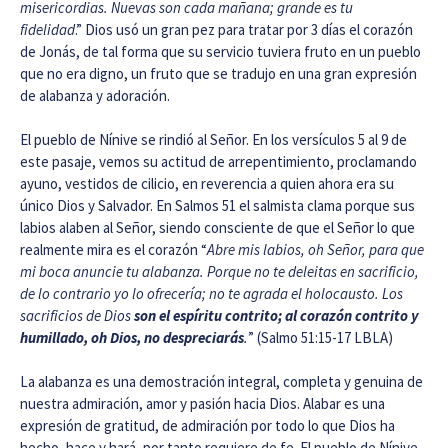
misericordias. Nuevas son cada mañana; grande es tu
fidelidad
.” Dios usó un gran pez para tratar por 3 días el corazón
de Jonás, de tal forma que su servicio tuviera fruto en un pueblo
que no era digno, un fruto que se tradujo en una gran expresión
de alabanza y adoración.
El pueblo de Nínive se rindió al Señor. En los versículos 5 al 9 de
este pasaje, vemos su actitud de arrepentimiento, proclamando
ayuno, vestidos de cilicio, en reverencia a quien ahora era su
único Dios y Salvador. En Salmos 51 el salmista clama porque sus
labios alaben al Señor, siendo consciente de que el Señor lo que
realmente mira es el corazón “
Abre mis labios, oh Señor, para que
mi boca anuncie tu alabanza. Porque no te deleitas en sacrificio,
de lo contrario yo lo ofrecería; no te agrada el holocausto. Los
sacrificios de Dios
son el espíritu contrito; al corazón contrito y
humillado, oh Dios, no despreciarás
.
” (Salmo 51:15-17 LBLA)
La alabanza es una demostración integral, completa y genuina de
nuestra admiración, amor y pasión hacia Dios. Alabar es una
expresión de gratitud, de admiración por todo lo que Dios ha
hecho, hace y hará, por tanto requiere de fe. El pueblo de Nínive