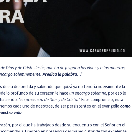
de Dios y de Cristo Jesús, que ha de juzgar a los vivos y a los muertos,
e encargo solemnemente:
Predica la palabra
…”
tes de su despedida y sabiendo que quizá ya no tendría nuevamente la
sde lo profundo de su corazón le hace
un encargo solemne
, por eso le
 haciendo: “
en presencia de Dios y de Cristo.
” Este compromiso, esta
enemos cada uno de nosotros, de ser persistentes en el evangelio
como
nuestra vida
.
razón, por el que ha trabajado desde su encuentro con el Señor en el
encomendar a Timoteo en presencia del mismo Autor de tan excelente