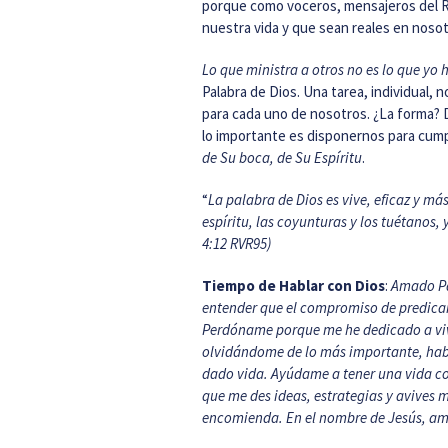
porque como voceros, mensajeros del 
nuestra vida y que sean reales en nosot
Lo que ministra a otros no es lo que yo 
Palabra de Dios. Una tarea, individual, n
para cada uno de nosotros. ¿La forma? Di
lo importante es disponernos para cump
de Su boca, de Su Espíritu
.
“
La palabra de Dios es vive, eficaz y má
espíritu, las coyunturas y los tuétanos,
4:12 RVR95)
Tiempo de Hablar con Dios
:
Amado Pa
entender que el compromiso de predicar
Perdóname porque me he dedicado a vivi
olvidándome de lo más importante, habl
dado vida. Ayúdame a tener una vida co
que me des ideas, estrategias y avives 
encomienda. En el nombre de Jesús, a