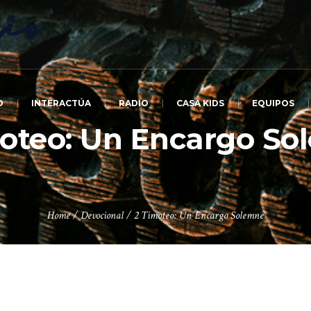
O
INTERACTÚA
RADIO
CASA KIDS
EQUIPOS
oteo: Un Encargo S
Home
/
Devocional
/
2 Timoteo: Un Encargo Solemne