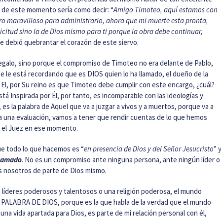
e de este momento sería como decir: “
Amigo Timoteo, aquí estamos con
oro maravilloso para administrarlo, ahora que mi muerte esta pronta,
icitud sino la de Dios mismo para ti porque la obra debe continuar,
te debió quebrantar el corazón de este siervo.
 regalo, sino porque el compromiso de Timoteo no era delante de Pablo,
e le está recordando que es DIOS quien lo ha llamado, el dueño de la
a El, por Su reino es que Timoteo debe cumplir con este encargo, ¿cuál?
stá Inspirada por Él, por tanto, es incomparable con las ideologías y
, es la palabra de Aquel que va a juzgar a vivos y a muertos, porque va a
ar a una evaluación, vamos a tener que rendir cuentas de lo que hemos
rá el Juez en ese momento.
ue todo lo que hacemos es “
en presencia de Dios y del Señor Jesucristo
” 
llamado
. No es un compromiso ante ninguna persona, ante ningún líder o
s nosotros de parte de Dios mismo.
 líderes poderosos y talentosos o una religión poderosa, el mundo
A PALABRA DE DIOS, porque es la que habla de la verdad que el mundo
 una vida apartada para Dios, es parte de mi relación personal con él,