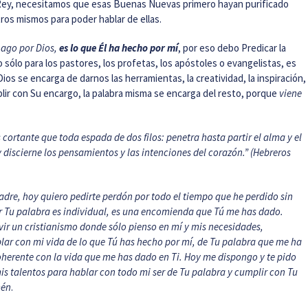
Rey, necesitamos que esas Buenas Nuevas primero hayan purificado
ros mismos para poder hablar de ellas.
hago por Dios,
es lo que Él ha hecho por mí
, por eso debo Predicar la
o sólo para los pastores, los profetas, los apóstoles o evangelistas, es
os se encarga de darnos las herramientas, la creatividad, la inspiración,
lir con Su encargo, la palabra misma se encarga del resto, porque
viene
s cortante que toda espada de dos filos: penetra hasta partir el alma y el
 y discierne los pensamientos y las intenciones del corazón.” (Hebreros
dre, hoy quiero pedirte perdón por todo el tiempo que he perdido sin
 Tu palabra es individual, es una encomienda que Tú me has dado.
r un cristianismo donde sólo pienso en mí y mis necesidades,
ar con mi vida de lo que Tú has hecho por mí, de Tu palabra que me ha
herente con la vida que me has dado en Ti. Hoy me dispongo y te pido
mis talentos para hablar con todo mi ser de Tu palabra y cumplir con Tu
mén
.