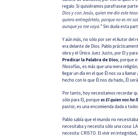
regalo. Si quisiéramos parafrasear part
Dios y con Jesús, quien me dio este tes
quiero entregártelo, porque no es mi sol
aunque yo me vaya.
” Sin duda esta par
Y aún más, no sólo por ser el Autor del
era delante de Dios. Pablo prácticament
obra y el Único Juez Justo, por El y par
Predicar la Palabra de Dios
, porque e
filosofías, es más que una mera religión
llegar un día en el que Él nos va a llam
hecho con lo que Él nos da hado, Él se
Por tanto, hoy necesitamos recordar q
sólo para El, porque
es El quien nos ha 
pastor, es una encomienda dada a todo
Pablo sabía que el mundo no necesitaba
necesitaba y necesita sólo una cosa: L
necesita: CRISTO. El vivir en integridad,