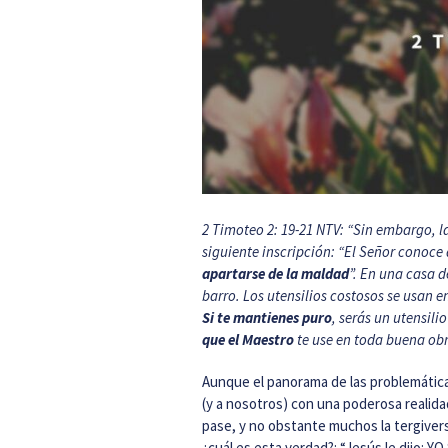
2 Timoteo 2: 19-21 NTV: “Sin embargo, l
siguiente inscripción: “El Señor conoce a
apartarse de la maldad
”. En una casa d
barro. Los utensilios costosos se usan e
Si te mantienes puro
, serás un utensili
que el Maestro
te use en toda buena obr
Aunque el panorama de las problemática
(y a nosotros) con una poderosa realidad
pase, y no obstante muchos la tergiver
¿cuál es esta verdad?: “Jesús le dijo: Y