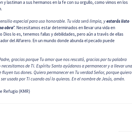
n y lastiman a sus hermanos en la fe con su orgullo, como vimos en los
n.
tensilio especial para uso honorable. Tu vida será limpia, y
estarás listo
na obra
”. Necesitamos estar determinados en llevar una vida en
o Dios lo es, tenemos fallas y debilidades, pero aún a través de ellas
mador del Alfarero. En un mundo donde abunda el pecado puede
adre, gracias porque Tu amor que nos rescató, gracias por tu palabra
o necesitamos de Ti. Espíritu Santo ayúdanos a permanecer y a llevar un
e fluyen tus dones. Quiero permanecer en Tu verdad Señor, porque quiero
ra ser usado por Ti cuando así lo quieras. En el nombre de Jesús, amén
.
de Refugio (KMR)