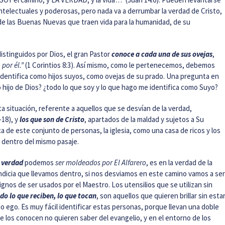
electuales y poderosas, pero nada va a derrumbar la verdad de Cristo,
, de las Buenas Nuevas que traen vida para la humanidad, de su
istinguidos por Dios, el gran Pastor
conoce a cada una de sus ovejas
,
por él.”
(1 Corintios 8:3). Así mismo, como le pertenecemos, debemos
identifica como hijos suyos, como ovejas de su prado. Una pregunta en
hijo de Dios? ¿todo lo que soy y lo que hago me identifica como Suyo?
 situación, referente a aquellos que se desvían de la verdad,
-18), y
los que son de Cristo
, apartados de la maldad y sujetos a Su
a de este conjunto de personas, la iglesia, como una casa de ricos y los
ca dentro del mismo pasaje.
 verdad
podemos
ser moldeados por El Alfarero
, es en la verdad de la
ndicia que llevamos dentro, si nos desviamos en este camino vamos a ser
dignos de ser usados por el Maestro. Los utensilios que se utilizan sin
o lo que reciben, lo que tocan
, son aquellos que quieren brillar sin esta
opio ego. Es muy fácil identificar estas personas, porque llevan una doble
e los conocen no quieren saber del evangelio, y en el entorno de los