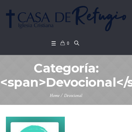
0
Categoría:
<span>Devocional</
Home
/
Devocional