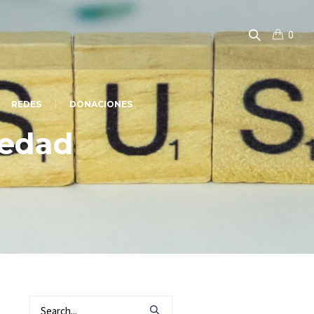
0
REDES
DONACIONES
medad