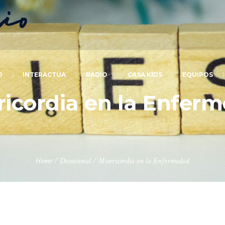
O
INTERACTÚA
RADIO
CASA KIDS
EQUIPOS
ricordia en la Enfer
Home
/
Devocional
/
Misericordia en la Enfermedad