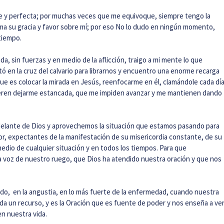
le y perfecta; por muchas veces que me equivoque, siempre tengo la
ama su gracia y favor sobre mí; por eso No lo dudo en ningún momento,
tiempo.
, sin fuerzas y en medio de la aflicción, traigo a mi mente lo que
n la cruz del calvario para librarnos y encuentro una enorme recarga
ue es colocar la mirada en Jesús, reenfocarme en él, clamándole cada dí
eren dejarme estancada, que me impiden avanzar y me mantienen dando
elante de Dios y aprovechemos la situación que estamos pasando para
or, expectantes de la manifestación de su misericordia constante, de su
edio de cualquier situación y en todos los tiempos. Para que
 voz de nuestro ruego, que Dios ha atendido nuestra oración y que nos
o, en la angustia, en lo más fuerte de la enfermedad, cuando nuestra
da un recurso, y es la Oración que es fuente de poder y nos enseña a ve
n nuestra vida.