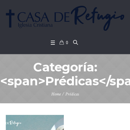
0
Categoría:
<span>Prédicas</sp
Home
/
Prédicas