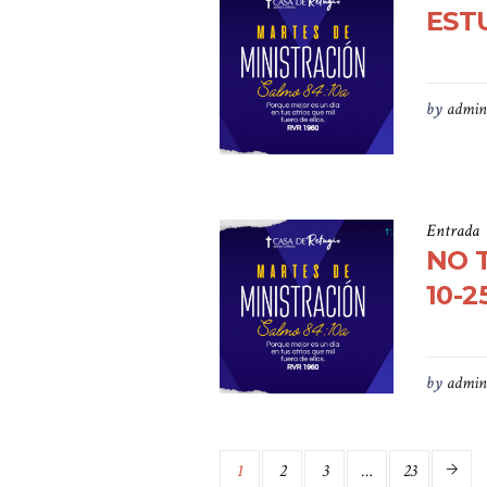
ESTU
by
admin
Entrada
NO 
10-2
by
admin
1
2
3
…
23