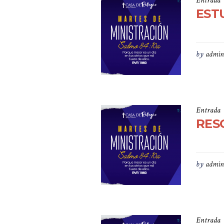
Entrada
ESTU
by
admin
Entrada
RESC
by
admin
Entrada