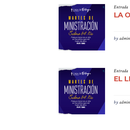
Entrada
LA 
by
admin
Entrada
EL 
by
admin