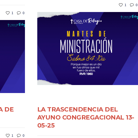
1
0
1
0
A DE
LA TRASCENDENCIA DEL
AYUNO CONGREGACIONAL 13-
05-25
1
0