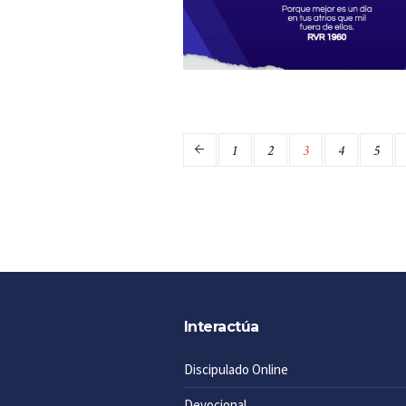
1
2
3
4
5
Interactúa
Discipulado Online
Devocional