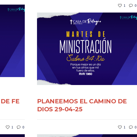
1
0
 DE FE
PLANEEMOS EL CAMINO DE
DIOS 29-04-25
1
0
1
0