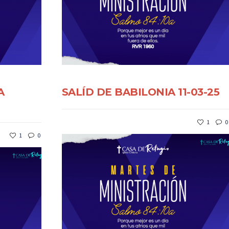
A
SALÍD DE BABILONIA 11-03-25
1
0
1
0