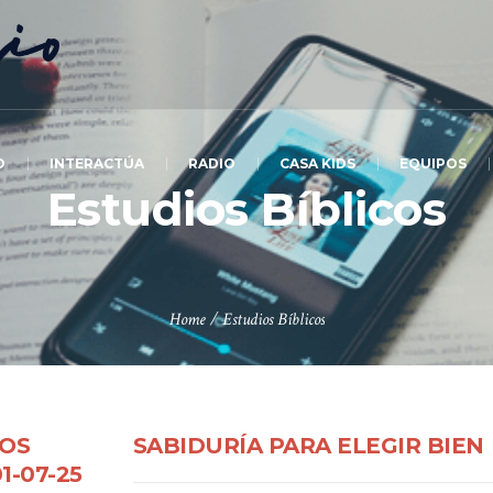
O
INTERACTÚA
RADIO
CASA KIDS
EQUIPOS
Estudios Bíblicos
Home
/
Estudios Bíblicos
DOS
SABIDURÍA PARA ELEGIR BIEN
1-07-25