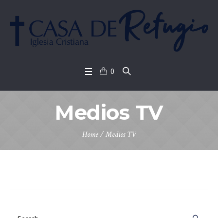
0
Medios TV
Home
/
Medios TV