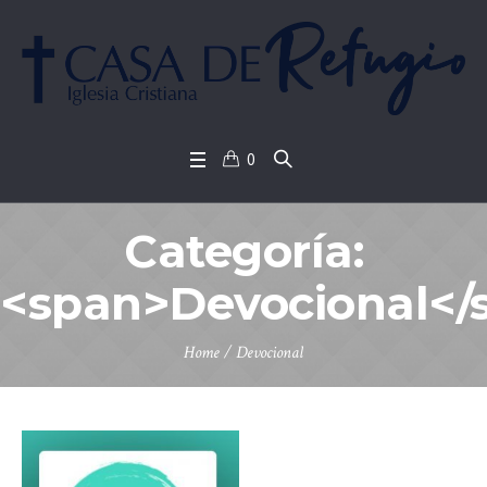
0
Categoría:
<span>Devocional</
Home
/
Devocional