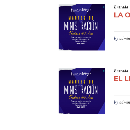
Entrada
LA 
by
admin
Entrada
EL 
by
admin