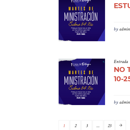
ESTU
by
admin
Entrada
NO 
10-2
by
admin
1
2
3
…
23