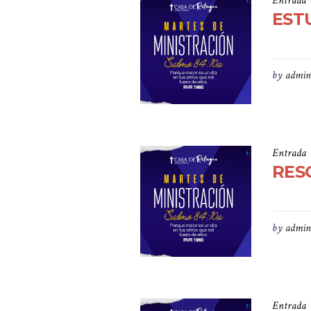
Entrada
ESTU
by
admin
Entrada
RESC
by
admin
Entrada