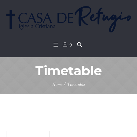
0
Timetable
Home
/
Timetable