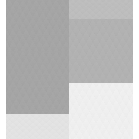
1
0
0
0