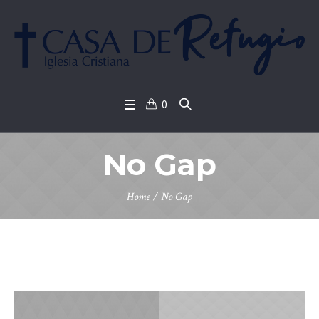
0
No Gap
Home
/
No Gap