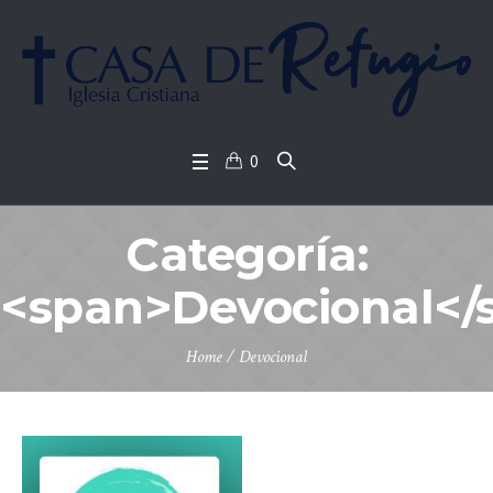
0
Categoría:
<span>Devocional</
Home
/
Devocional