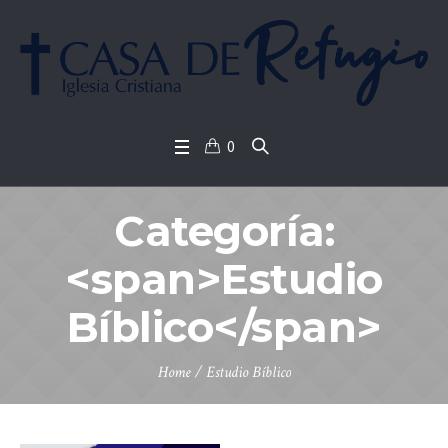
0
Categoría:
<span>Estudio
Bíblico</span>
Home
/
Estudio Bíblico