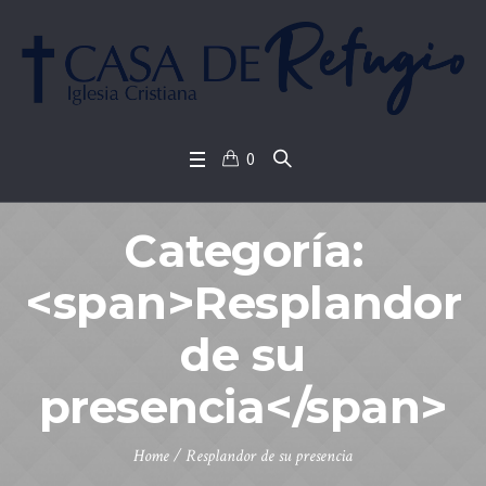
0
Categoría:
<span>Resplandor
de su
presencia</span>
Home
/
Resplandor de su presencia