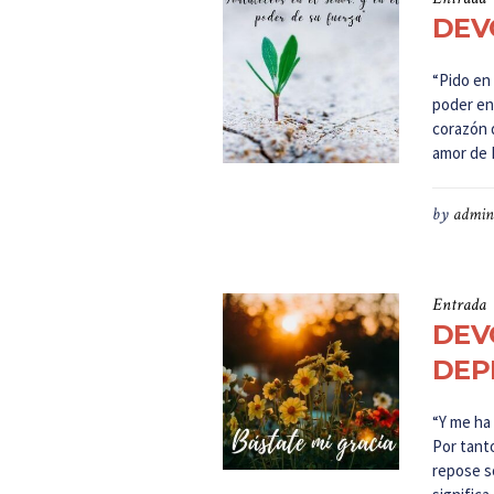
DEVO
“Pido en 
poder en 
corazón 
amor de D
by
admin
Entrada
DEV
DEP
“Y me ha 
Por tant
repose so