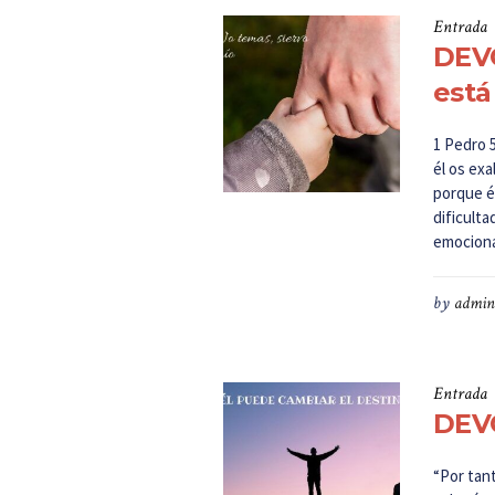
Entrada
DEV
está
1 Pedro 
él os ex
porque é
dificult
emocional
by
admin
Entrada
DEVO
“Por tant