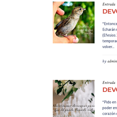
Entrada
DEVO
“Entonce
Echarán 
(Efesios
temporad
volver...
by
admin
Entrada
DEVO
“Pido en 
poder en 
corazón 