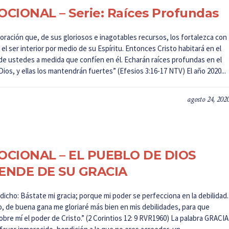
CIONAL – Serie: Raíces Profundas
oración que, de sus gloriosos e inagotables recursos, los fortalezca con
el ser interior por medio de su Espíritu. Entonces Cristo habitará en el
de ustedes a medida que confíen en él. Echarán raíces profundas en el
ios, y ellas los mantendrán fuertes” (Efesios 3:16-17 NTV) El año 2020...
agosto 24, 202
OCIONAL – EL PUEBLO DE DIOS
ENDE DE SU GRACIA
dicho: Bástate mi gracia; porque mi poder se perfecciona en la debilidad.
o, de buena gana me gloriaré más bien en mis debilidades, para que
bre mí el poder de Cristo.” (2 Corintios 12: 9 RVR1960) La palabra GRACIA