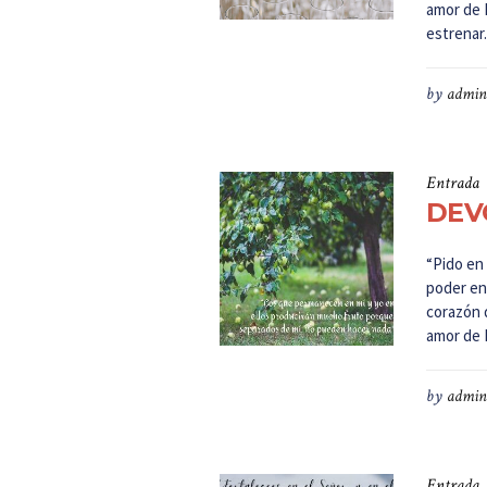
amor de 
estrenar.
by
admin
Entrada
DEVO
“Pido en 
poder en 
corazón 
amor de D
by
admin
Entrada