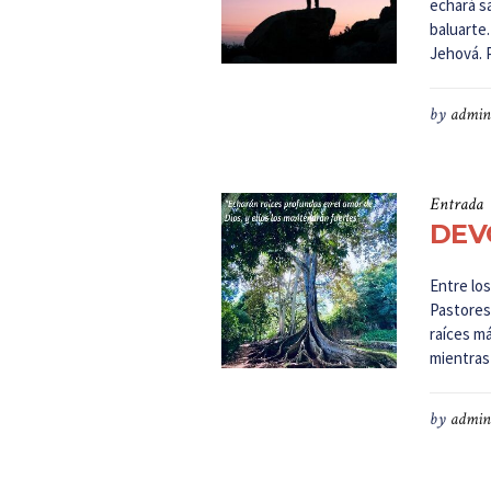
echará sa
baluarte.
Jehová. P
by
admin
Entrada
DEVO
Entre lo
Pastores,
raíces m
mientras
by
admin