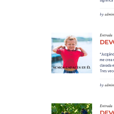
significa
by
admin
Entrada
DEV
“Juzgánd
me crea 
clavada 
Tres vece
by
admin
Entrada
DEV