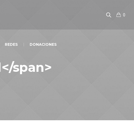
0
REDES
DONACIONES
l</span>