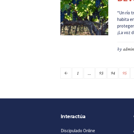
“Un río t
habita en
proteger
¡La voz de
by
admin
1
…
93
94
95
Interactúa
Discipulado Online