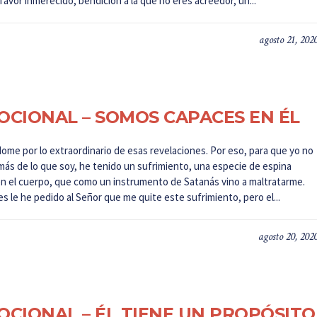
 favor inmerecido, bendición a la que no eres acreedor, un...
agosto 21, 202
OCIONAL – SOMOS CAPACES EN ÉL
ome por lo extraordinario de esas revelaciones. Por eso, para que yo no
más de lo que soy, he tenido un sufrimiento, una especie de espina
en el cuerpo, que como un instrumento de Satanás vino a maltratarme.
s le he pedido al Señor que me quite este sufrimiento, pero el...
agosto 20, 202
OCIONAL – ÉL TIENE UN PROPÓSITO