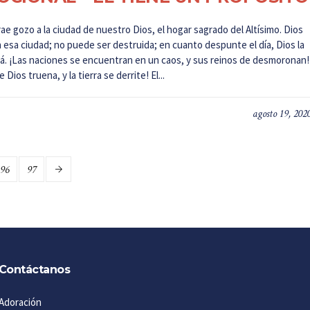
rae gozo a la ciudad de nuestro Dios, el hogar sagrado del Altísimo. Dios
 esa ciudad; no puede ser destruida; en cuanto despunte el día, Dios la
á. ¡Las naciones se encuentran en un caos, y sus reinos de desmoronan!
 Dios truena, y la tierra se derrite! El...
agosto 19, 202
96
97
Contáctanos
Adoración