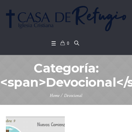
0
Categoría:
<span>Devocional</
Home
/
Devocional