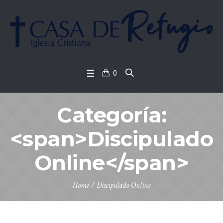
0
Categoría:
<span>Discipulado
Online</span>
Home
/
Discipulado Online