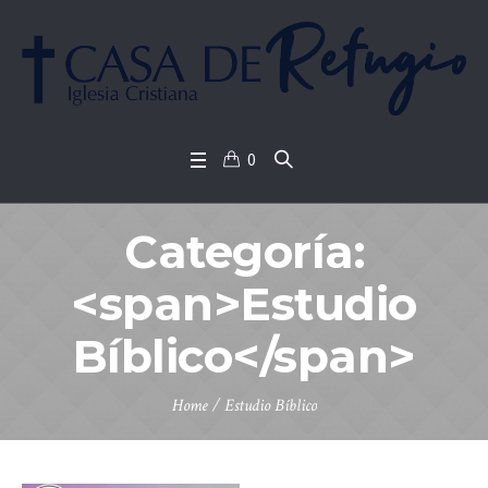
0
Categoría:
<span>Estudio
Bíblico</span>
Home
/
Estudio Bíblico