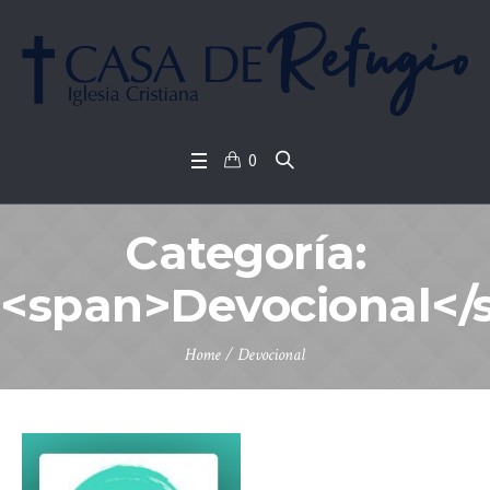
0
Categoría:
<span>Devocional</
Home
/
Devocional