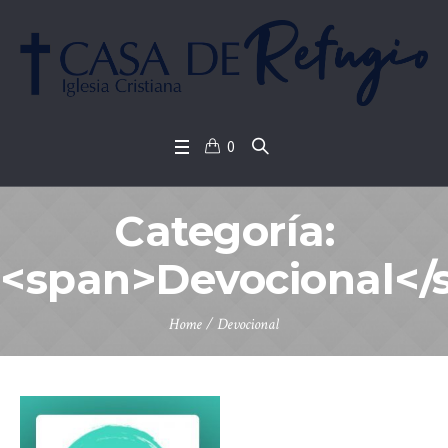
0
Categoría:
<span>Devocional</
Home
/
Devocional